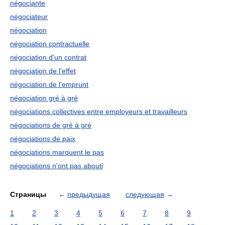
négociante
négociateur
négociation
négociation contractuelle
négociation d'un contrat
négociation de l'effet
négociation de l'emprunt
négociation gré à gré
négociations collectives entre employeurs et travailleurs
négociations de gré à gré
négociations de paix
négociations marquent le pas
négociations n'ont pas abouti
Страницы
←
предыдущая
следующая
→
1
2
3
4
5
6
7
8
9