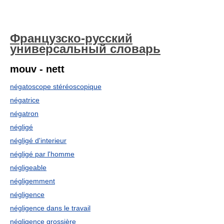
Французско-русский
универсальный словарь
mouv - nett
négatoscope stéréoscopique
négatrice
négatron
négligé
négligé d'interieur
négligé par l'homme
négligeable
négligemment
négligence
négligence dans le travail
négligence grossière